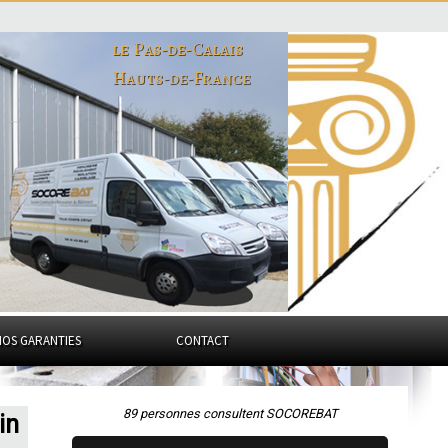
le Pas-de-Calais
Hauts-de-France
NOS GARANTIES
CONTACT
89 personnes consultent SOCOREBAT
in