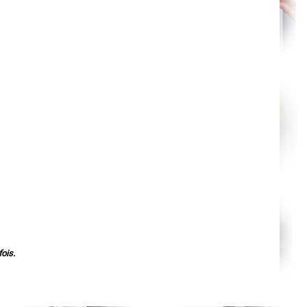
Orléans
Cahors
Agen
Mende
Angers
Cherbourg-Octeville
Reims
Saint-Dizier
Laval
Nancy
Verdun
Lorient
Metz
Nevers
Lille
Beauvais
Alençon
Calais
Clermont-Ferrand
Pau
Tarbes
Perpignan
Strasbourg
Mulhouse
ois.
Lyon
Vesoul
Chalon-sur-Saône
Le Mans
Chambéry
Annecy