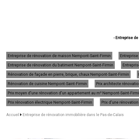
- Entreprise de
- Entreprise de réno
- Entreprise d
- Entreprise d
Entreprise de rénovation de maison Nempont-Saint-Firmin
Entreprise
- Entreprise d
Entreprise de rénovation du batiment Nempont-Saint-Firmin
Entrepris
- Entreprise de
- Entreprise de rén
Rénovation de façade en pierre, brique, chaux Nempont-Saint-Firmin
- Entreprise de rénov
- Entreprise d
Rénovation de cuisine Nempont-Saint-Firmin
Prix architecte rénovat
- Entreprise de
Prix moyen d'une rénovation d'un appartement au m² Nempont-Saint-Firm
- Entreprise d
- Entreprise de r
Prix rénovation électrique Nempont-Saint-Firmin
Prix d'une rénovatio
- Entreprise de
- Entreprise de
Accueil
Entreprise de rénovation immobilière dans le Pas-de-Calais
- Entreprise de 
- Entreprise de rén
- Entreprise de rén
- Entreprise de