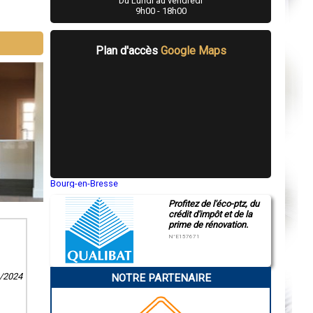
Du Lundi au vendredi
9h00 - 18h00
Plan d'accès
Google Maps
Bourg-en-Bresse
Saint-Quentin
Profitez de l'éco-ptz, du
Montluçon
crédit d'impôt et de la
Manosque
prime de rénovation.
Gap
Nice
N°E157671
Annonay
Charleville-Mézières
Pamiers
8/2024
NOTRE PARTENAIRE
Troyes
Narbonne
Rodez
Marseille