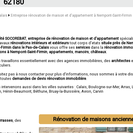
62180
alais
Entreprise rénovation de maison et d'appartement à Nempont-Saint-Firmin
été SOCOREBAT
,
entreprise de rénovation de maison et d'appartement
spécial
travaux
rénovations intérieurs et extérieurs
tout corps d'etats
située près de Ne
t-Firmin dans le Pas-de-Calais
vous offre ses
services
dans la
rénovation immob
ons à Nempont-Saint-Firmin
,
appartements
,
manoirs
,
châteaux
.
 travaillons essentiellement avec des agences immobilières, des
architectes
e
culiers.
sitez pas à nous contacter pour plus d'informations, nous sommes à votre di
 toutes
demandes de devis rénovation immobilière
.
intervenons aussi dans les villes suivantes :
Calais
,
Boulogne-sur-Mer
,
Arras
,
n
,
Hénin-Beaumont
,
Béthune
,
Bruay-la-Buissière
,
Avion
,
Carvin
Rénovation de maisons ancienn
errasses
, des