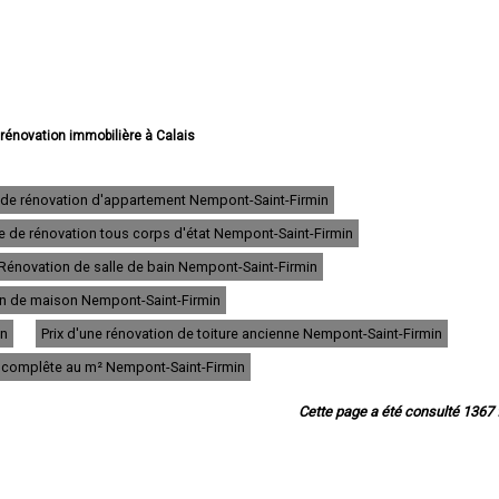
 rénovation immobilière à Calais
vation immobilière à Boulogne-sur-Mer
e rénovation immobilière à Arras
e rénovation immobilière à Lens
 de rénovation d'appartement Nempont-Saint-Firmin
e rénovation immobilière à Liévin
e de rénovation tous corps d'état Nempont-Saint-Firmin
 rénovation immobilière à Béthune
ovation immobilière à Hénin-Beaumont
Rénovation de salle de bain Nempont-Saint-Firmin
ation immobilière à Bruay-la-Buissière
e rénovation immobilière à Avion
ion de maison Nempont-Saint-Firmin
 rénovation immobilière à Carvin
in
Prix d'une rénovation de toiture ancienne Nempont-Saint-Firmin
e rénovation immobilière à Berck
énovation immobilière à Saint-Omer
n complête au m² Nempont-Saint-Firmin
 rénovation immobilière à Outreau
 rénovation immobilière à Harnes
Cette page a été consulté 1367 f
rénovation immobilière à Méricourt
ovation immobilière à Nœux-les-Mines
ovation immobilière à Bully-les-Mines
 rénovation immobilière à Étaples