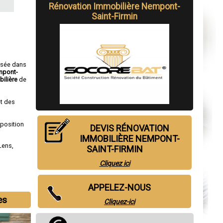
Rénovation Immobilière Nempont-
Saint-Firmin
isée dans
mpont-
ilière
de
t des
sposition
DEVIS RÉNOVATION
IMMOBILIÈRE NEMPONT-
Lens
,
SAINT-FIRMIN
Cliquez ici
APPELEZ-NOUS
es
Cliquez-ici