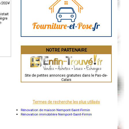
Caen
6/2024
Aurillac
Angoulême
istait
La Rochelle
tègre
Bourges
r-
Brive-la-Gaillarde
Dijon
Saint-Brieuc
Guéret
Périgueux
Besançon
NOTRE PARTENAIRE
Valence
Évreux
Chartres
Brest
Nîmes
Toulouse
Site de petites annonces gratuites dans le Pas-de-
Auch
Calais
Bordeaux
Montpellier
Rennes
Châteauroux
Tours
Termes de recherche les plus utilisés
Grenoble
Dole
Rénovation de maison Nempont-Saint-Firmin
Mont-de-Marsan
Rénovation immobilière Nempont-Saint-Firmin
Blois
Saint-Étienne
Le Puy-en-Velay
Nantes