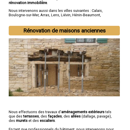
rénovation immobilière
.
Nous intervenons aussi dans les villes suivantes :
Calais
,
Boulogne-sur-Mer
,
Arras
,
Lens
,
Liévin
,
Hénin-Beaumont
,
Béthune
,
Bruay-la-Buissière
,
Avion
,
Carvin
Rénovation de maisons anciennes
Nous effectuons des travaux d'
aménagements extérieurs
tels
que des
terrasses
, des
façades
, des
allées
(dallage, pavage),
des
murets
et des
escaliers
.
En tant que professionnels du bâtiment, nous intervenons pour