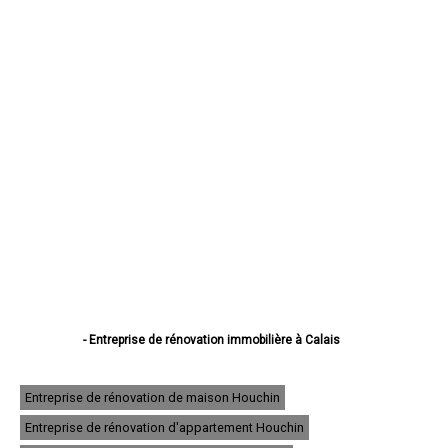
- Entreprise de rénovation immobilière à Calais
- Entreprise de rénovation immobilière à Boulogne-sur-Mer
- Entreprise de rénovation immobilière à Arras
- Entreprise de rénovation immobilière à Lens
Entreprise de rénovation de maison Houchin
- Entreprise de rénovation immobilière à Liévin
Entreprise de rénovation d'appartement Houchin
- Entreprise de rénovation immobilière à Béthune
- Entreprise de rénovation immobilière à Hénin-Beaumont