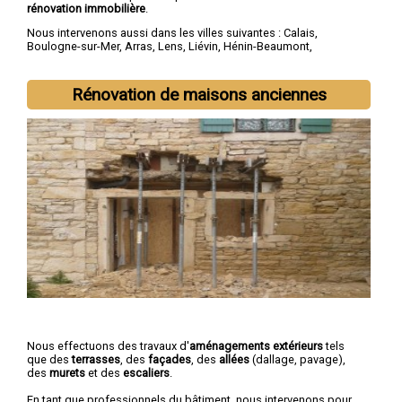
rénovation immobilière
.
Nous intervenons aussi dans les villes suivantes :
Calais
,
Boulogne-sur-Mer
,
Arras
,
Lens
,
Liévin
,
Hénin-Beaumont
,
Béthune
,
Bruay-la-Buissière
,
Avion
,
Carvin
Rénovation de maisons anciennes
Nous effectuons des travaux d'
aménagements extérieurs
tels
que des
terrasses
, des
façades
, des
allées
(dallage, pavage),
des
murets
et des
escaliers
.
En tant que professionnels du bâtiment, nous intervenons pour