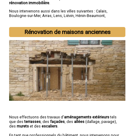
rénovation immobilière
.
Nous intervenons aussi dans les villes suivantes :
Calais
,
Boulogne-sur-Mer
,
Arras
,
Lens
,
Liévin
,
Hénin-Beaumont
,
Béthune
,
Bruay-la-Buissière
,
Avion
,
Carvin
Rénovation de maisons anciennes
Nous effectuons des travaux d'
aménagements extérieurs
tels
que des
terrasses
, des
façades
, des
allées
(dallage, pavage),
des
murets
et des
escaliers
.
En tant que professionnels du bâtiment, nous intervenons pour