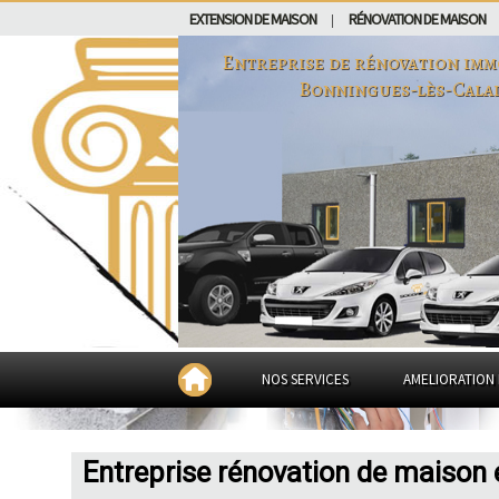
EXTENSION DE MAISON
RÉNOVATION DE MAISON
|
Entreprise de rénovation imm
Bonningues-lès-Cala
NOS SERVICES
AMELIORATION 
Entreprise rénovation de maison 