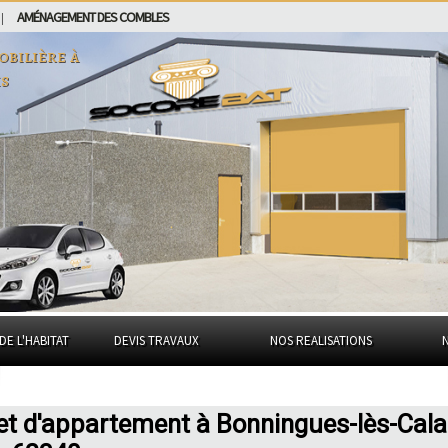
AMÉNAGEMENT DES COMBLES
|
obilière à
is
DE L'HABITAT
DEVIS TRAVAUX
NOS REALISATIONS
et d'appartement à Bonningues-lès-Cala