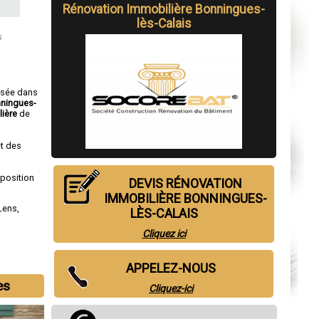
Rénovation Immobilière Bonningues-
lès-Calais
s
isée dans
nningues-
lière
de
t des
sposition
DEVIS RÉNOVATION
IMMOBILIÈRE BONNINGUES-
Lens
,
LÈS-CALAIS
Cliquez ici
APPELEZ-NOUS
es
Cliquez-ici