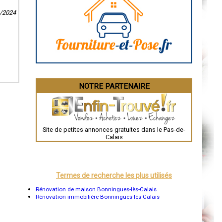
Caen
Aurillac
8/2024
Angoulême
La Rochelle
Bourges
Brive-la-Gaillarde
Dijon
Saint-Brieuc
Guéret
Périgueux
Besançon
NOTRE PARTENAIRE
Valence
Évreux
Chartres
Brest
Nîmes
Toulouse
Site de petites annonces gratuites dans le Pas-de-
Auch
Calais
Bordeaux
Montpellier
Rennes
Châteauroux
Tours
Termes de recherche les plus utilisés
Grenoble
Dole
Rénovation de maison Bonningues-lès-Calais
Mont-de-Marsan
Rénovation immobilière Bonningues-lès-Calais
Blois
Saint-Étienne
Le Puy-en-Velay
Nantes