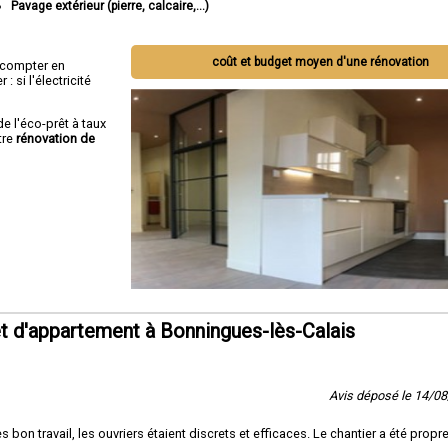
Pavage extérieur (pierre, calcaire,...)
coût et budget moyen d'une rénovation
ut compter en
 si l'électricité
de l'éco-prêt à taux
tre
rénovation de
 d'appartement à Bonningues-lès-Calais
Avis déposé le 14/0
on travail, les ouvriers étaient discrets et efficaces. Le chantier a été propre