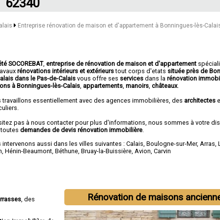
62340
alais
Entreprise rénovation de maison et d'appartement à Bonningues-lès-Calai
été SOCOREBAT
,
entreprise de rénovation de maison et d'appartement
spécial
travaux
rénovations intérieurs et extérieurs
tout corps d'etats
située près de Bo
Calais dans le Pas-de-Calais
vous offre ses
services
dans la
rénovation immobi
ons à Bonningues-lès-Calais
,
appartements
,
manoirs
,
châteaux
.
 travaillons essentiellement avec des agences immobilières, des
architectes
e
culiers.
sitez pas à nous contacter pour plus d'informations, nous sommes à votre di
 toutes
demandes de devis rénovation immobilière
.
intervenons aussi dans les villes suivantes :
Calais
,
Boulogne-sur-Mer
,
Arras
,
n
,
Hénin-Beaumont
,
Béthune
,
Bruay-la-Buissière
,
Avion
,
Carvin
Rénovation de maisons ancienn
errasses
, des