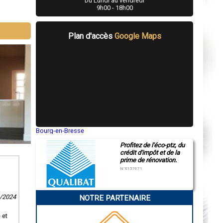
Du Lundi au vendredi
9h00 - 18h00
Plan d'accès
Google Maps
Bourg-en-Bresse
Saint-Quentin
Profitez de l'éco-ptz, du
Montluçon
crédit d'impôt et de la
Manosque
prime de rénovation.
Gap
Nice
N°E157671
Annonay
Charleville-Mézières
Pamiers
8/2024
NOTRE PARTENAIRE
Troyes
Narbonne
Rodez
 et
Marseille