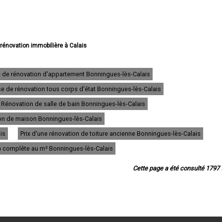
 rénovation immobilière à Calais
vation immobilière à Boulogne-sur-Mer
e rénovation immobilière à Arras
e rénovation immobilière à Lens
e de rénovation d'appartement Bonningues-lès-Calais
e rénovation immobilière à Liévin
se de rénovation tous corps d'état Bonningues-lès-Calais
 rénovation immobilière à Béthune
ovation immobilière à Hénin-Beaumont
Rénovation de salle de bain Bonningues-lès-Calais
ation immobilière à Bruay-la-Buissière
e rénovation immobilière à Avion
tion de maison Bonningues-lès-Calais
 rénovation immobilière à Carvin
is
Prix d'une rénovation de toiture ancienne Bonningues-lès-Calais
e rénovation immobilière à Berck
énovation immobilière à Saint-Omer
on complête au m² Bonningues-lès-Calais
 rénovation immobilière à Outreau
 rénovation immobilière à Harnes
Cette page a été consulté 1797 f
rénovation immobilière à Méricourt
ovation immobilière à Nœux-les-Mines
ovation immobilière à Bully-les-Mines
 rénovation immobilière à Étaples
tion immobilière à Saint-Martin-Boulogne
 rénovation immobilière à Auchel