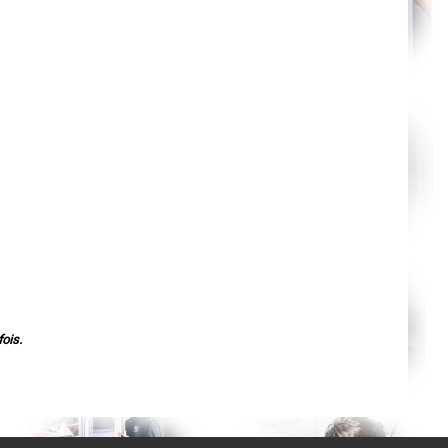
Orléans
Cahors
Agen
Mende
Angers
Cherbourg-Octeville
Reims
Saint-Dizier
Laval
Nancy
Verdun
Lorient
Metz
Nevers
Lille
Beauvais
Alençon
Calais
Clermont-Ferrand
Pau
Tarbes
Perpignan
ois.
Strasbourg
Mulhouse
Lyon
Vesoul
Chalon-sur-Saône
Le Mans
Chambéry
Annecy