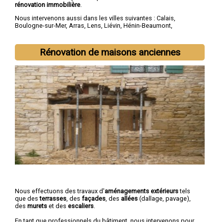
rénovation immobilière
.
Nous intervenons aussi dans les villes suivantes :
Calais
,
Boulogne-sur-Mer
,
Arras
,
Lens
,
Liévin
,
Hénin-Beaumont
,
Béthune
,
Bruay-la-Buissière
,
Avion
,
Carvin
Rénovation de maisons anciennes
Nous effectuons des travaux d'
aménagements extérieurs
tels
que des
terrasses
, des
façades
, des
allées
(dallage, pavage),
des
murets
et des
escaliers
.
En tant que professionnels du bâtiment, nous intervenons pour