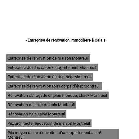
- Entreprise de rénovation immobilière à Calais
- Entreprise de rénovation immobilière à Boulogne-sur-Mer
- Entreprise de rénovation immobilière à Arras
- Entreprise de rénovation immobilière à Lens
Entreprise de rénovation de maison Montreuil
- Entreprise de rénovation immobilière à Liévin
Entreprise de rénovation d'appartement Montreuil
- Entreprise de rénovation immobilière à Béthune
- Entreprise de rénovation immobilière à Hénin-Beaumont
Entreprise de rénovation du batiment Montreuil
- Entreprise de rénovation immobilière à Bruay-la-Buissière
- Entreprise de rénovation immobilière à Avion
Entreprise de rénovation tous corps d'état Montreuil
- Entreprise de rénovation immobilière à Carvin
Rénovation de façade en pierre, brique, chaux Montreuil
- Entreprise de rénovation immobilière à Berck
- Entreprise de rénovation immobilière à Saint-Omer
Rénovation de salle de bain Montreuil
- Entreprise de rénovation immobilière à Outreau
- Entreprise de rénovation immobilière à Harnes
Rénovation de cuisine Montreuil
- Entreprise de rénovation immobilière à Méricourt
Prix architecte rénovation de maison Montreuil
- Entreprise de rénovation immobilière à Nœux-les-Mines
- Entreprise de rénovation immobilière à Bully-les-Mines
Prix moyen d'une rénovation d'un appartement au m²
- Entreprise de rénovation immobilière à Étaples
Montreuil