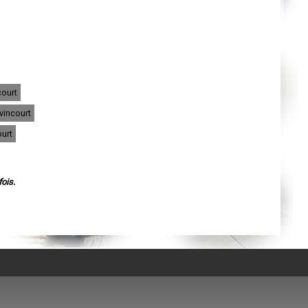
Agen
Mende
Angers
Cherbourg-Octeville
Reims
Saint-Dizier
Laval
Nancy
Verdun
court
Lorient
Metz
vincourt
Nevers
Lille
urt
Beauvais
Alençon
Calais
Clermont-Ferrand
Pau
ois.
Tarbes
Perpignan
Strasbourg
Mulhouse
Lyon
Vesoul
Chalon-sur-Saône
Le Mans
Chambéry
Annecy
Paris
Le Havre