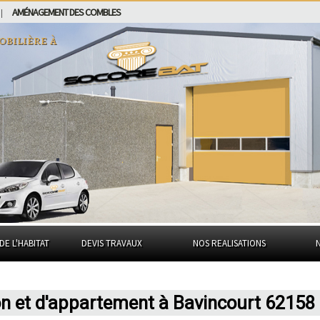
AMÉNAGEMENT DES COMBLES
|
obilière à
DE L'HABITAT
DEVIS TRAVAUX
NOS REALISATIONS
on et d'appartement à Bavincourt 62158