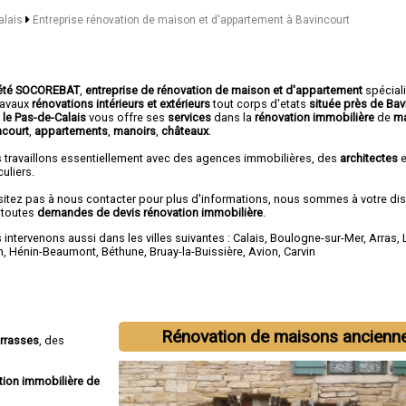
alais
Entreprise rénovation de maison et d'appartement à Bavincourt
été SOCOREBAT
,
entreprise de rénovation de maison et d'appartement
spécial
travaux
rénovations intérieurs et extérieurs
tout corps d'etats
située près de Bav
 le Pas-de-Calais
vous offre ses
services
dans la
rénovation immobilière
de
ma
ncourt
,
appartements
,
manoirs
,
châteaux
.
 travaillons essentiellement avec des agences immobilières, des
architectes
e
culiers.
sitez pas à nous contacter pour plus d'informations, nous sommes à votre di
 toutes
demandes de devis rénovation immobilière
.
intervenons aussi dans les villes suivantes :
Calais
,
Boulogne-sur-Mer
,
Arras
,
n
,
Hénin-Beaumont
,
Béthune
,
Bruay-la-Buissière
,
Avion
,
Carvin
Rénovation de maisons ancienn
errasses
, des
tion immobilière de