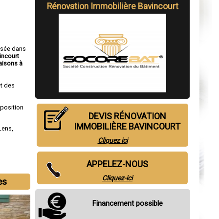
Rénovation Immobilière Bavincourt
isée dans
incourt
isons à
t des
sposition
DEVIS RÉNOVATION
IMMOBILIÈRE BAVINCOURT
Lens
,
Cliquez ici
APPELEZ-NOUS
Cliquez-ici
es
Financement possible