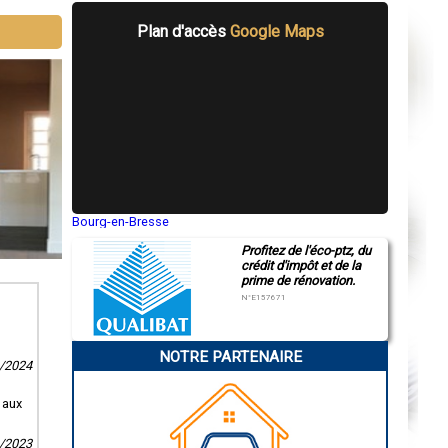
Plan d'accès
Google Maps
Bourg-en-Bresse
Saint-Quentin
Profitez de l'éco-ptz, du
Montluçon
crédit d'impôt et de la
Manosque
prime de rénovation.
Gap
Nice
N°E157671
Annonay
Charleville-Mézières
Pamiers
NOTRE PARTENAIRE
Troyes
4/2024
Narbonne
Rodez
Marseille
 aux
Caen
Aurillac
9/2023
Angoulême