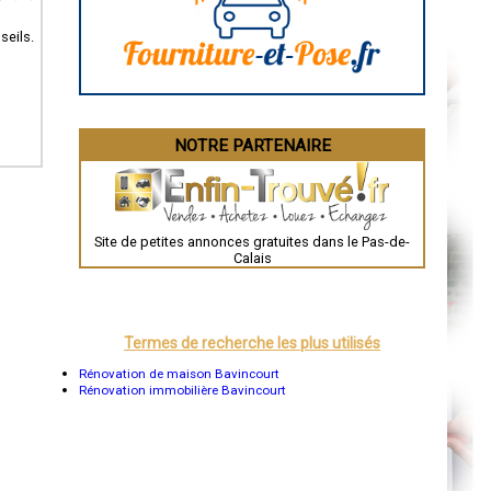
La Rochelle
Bourges
seils.
Brive-la-Gaillarde
Dijon
Saint-Brieuc
Guéret
Périgueux
Besançon
NOTRE PARTENAIRE
Valence
Évreux
Chartres
Brest
Nîmes
Toulouse
Site de petites annonces gratuites dans le Pas-de-
Auch
Calais
Bordeaux
Montpellier
Rennes
Châteauroux
Tours
Termes de recherche les plus utilisés
Grenoble
Dole
Rénovation de maison Bavincourt
Mont-de-Marsan
Rénovation immobilière Bavincourt
Blois
Saint-Étienne
Le Puy-en-Velay
Nantes
Orléans
Cahors