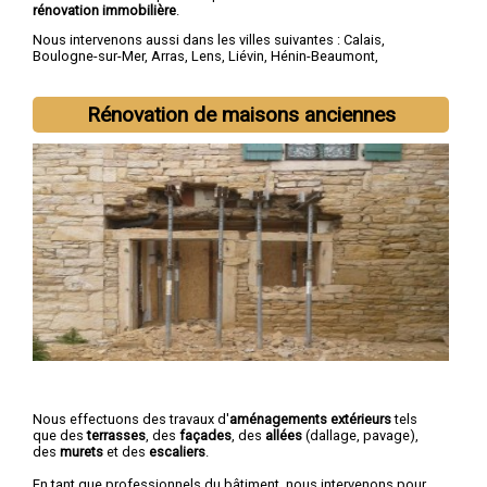
rénovation immobilière
.
Nous intervenons aussi dans les villes suivantes :
Calais
,
Boulogne-sur-Mer
,
Arras
,
Lens
,
Liévin
,
Hénin-Beaumont
,
Béthune
,
Bruay-la-Buissière
,
Avion
,
Carvin
Rénovation de maisons anciennes
Nous effectuons des travaux d'
aménagements extérieurs
tels
que des
terrasses
, des
façades
, des
allées
(dallage, pavage),
des
murets
et des
escaliers
.
En tant que professionnels du bâtiment, nous intervenons pour