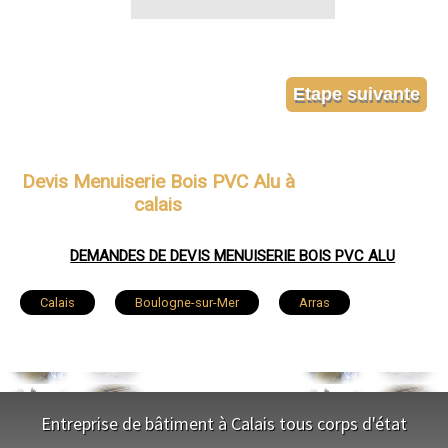
Devis Menuiserie Bois PVC Alu à
calais
DEMANDES DE DEVIS MENUISERIE BOIS PVC ALU
Calais
Boulogne-sur-Mer
Arras
Lens
Liévin
Béthune
Hénin-Beaumont
Bruay-la-Buissière
Avion
Entreprise de bâtiment à Calais tous corps d'état
Carvin
Berck
Saint-Omer
Outreau